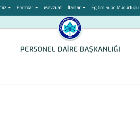
imiz
Formlar
Mevzuat
İlanlar
Eğitim Şube Müdürlüğü
PERSONEL DAİRE BAŞKANLIĞI