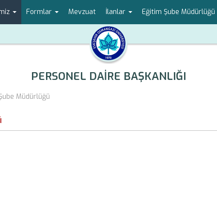
imiz
Formlar
Mevzuat
İlanlar
Eğitim Şube Müdürlüğü
PERSONEL DAİRE BAŞKANLIĞI
 Şube Müdürlüğü
ü